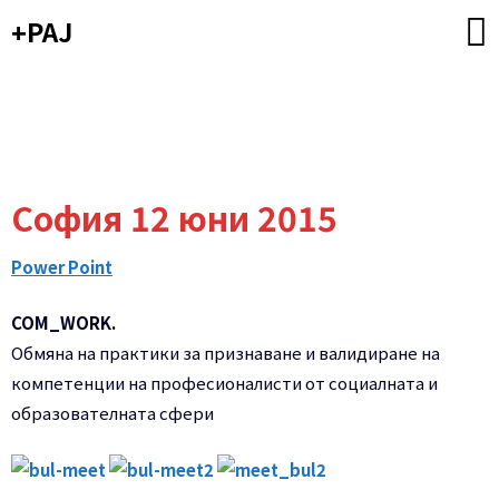
Skip
+PAJ
to
content
София 12 юни 2015
Power Point
COM_WORK.
Обмяна на практики за признаване и валидиране на
компетенции на професионалисти от социалната и
образователната сфери